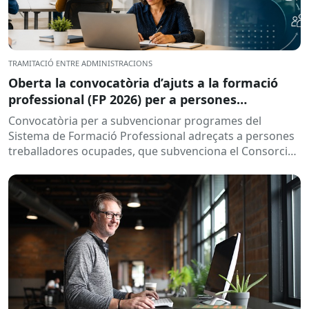
TRAMITACIÓ ENTRE ADMINISTRACIONS
Oberta la convocatòria d’ajuts a la formació
professional (FP 2026) per a persones
treballadores ocupades
Convocatòria per a subvencionar programes del
Sistema de Formació Professional adreçats a persones
treballadores ocupades, que subvenciona el Consorci
per a la Formació Contínua de Catalunya...