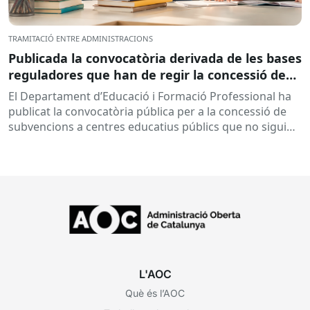
TRAMITACIÓ ENTRE ADMINISTRACIONS
Publicada la convocatòria derivada de les bases
reguladores que han de regir la concessió de
subvencions a centres educatius, per al
El Departament d’Educació i Formació Professional ha
desenvolupament de programes de formació i
publicat la convocatòria pública per a la concessió de
inserció, durant el curs 2026-2027
subvencions a centres educatius públics que no siguin
de titularitat...
L'AOC
Què és l’AOC