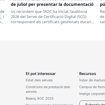
de juliol per presentar la documentació
pú
a 
(de
Us recordem que l’AOC ha iniciat l’auditoria
Re
, i
2026 del Servei de Certificació Digital (SCD)
de
per
corresponent als certificats gestionats durant
sa
l’any 2025.
Dates clau
A qui...
de
tor
Et pot interessar
Recursos
Estat dels serveis
Índex de madures
Condicions de prestació dels
Campus de form
serveis
Imatge corporat
Balanç AOC 2025
Subscriu-te 