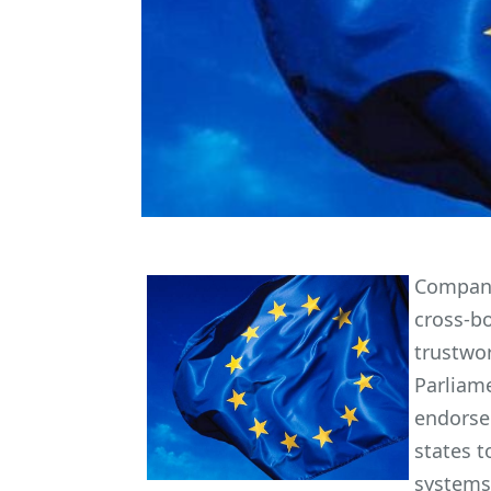
Companie
cross-b
trustwor
Parliame
endorse
states t
systems