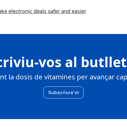
ke electronic deals safer and easier
.
riviu-vos al butlle
 la dosis de vitamines per avançar cap 
Subscriure'm