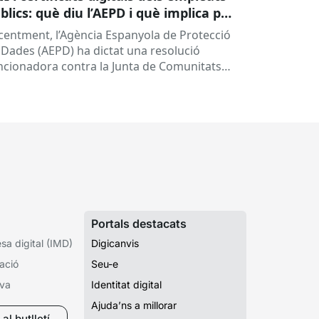
blics: què diu l’AEPD i què implica per
les administracions?
centment, l’Agència Espanyola de Protecció
 Dades (AEPD) ha dictat una resolució
ncionadora contra la Junta de Comunitats
 Castella-la Manxa (exp. EXP202406805) que
na a posar el...
Portals destacats
a digital (IMD)
Digicanvis
ació
Seu-e
iva
Identitat digital
Ajuda’ns a millorar
al butlletí