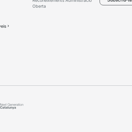
Reconeixements Administració
Oberta
veis