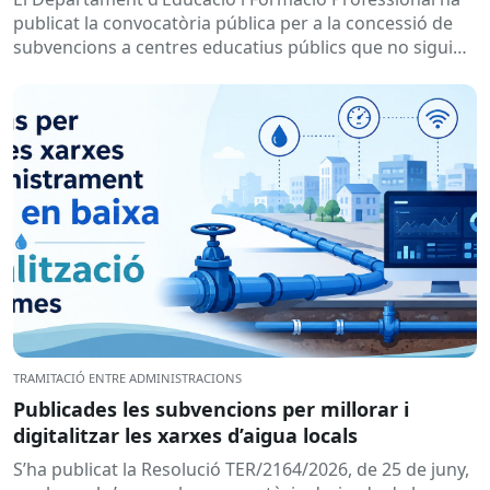
desenvolupament de programes de formació i
publicat la convocatòria pública per a la concessió de
inserció, durant el curs 2026-2027
subvencions a centres educatius públics que no siguin
de titularitat...
TRAMITACIÓ ENTRE ADMINISTRACIONS
Publicades les subvencions per millorar i
digitalitzar les xarxes d’aigua locals
S’ha publicat la Resolució TER/2164/2026, de 25 de juny,