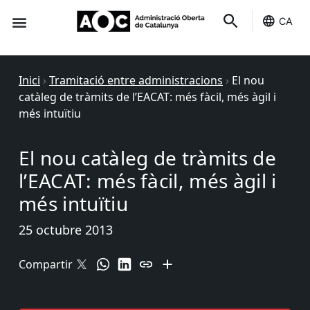
CA
Seu-e
Estat Serveis
Inici
›
Tramitació entre administracions
›
El nou
catàleg de tràmits de l’EACAT: més fàcil, més àgil i
més intuïtiu
El nou catàleg de tràmits de
l’EACAT: més fàcil, més àgil i
més intuïtiu
25 octubre 2013
Compartir