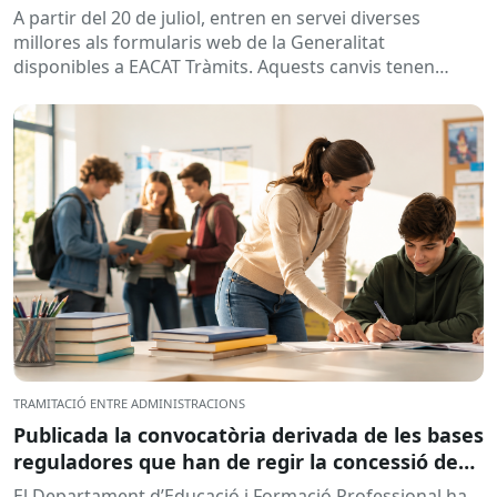
A partir del 20 de juliol, entren en servei diverses
millores als formularis web de la Generalitat
disponibles a EACAT Tràmits. Aquests canvis tenen
l’objectiu de...
TRAMITACIÓ ENTRE ADMINISTRACIONS
Publicada la convocatòria derivada de les bases
reguladores que han de regir la concessió de
subvencions a centres educatius, per al
El Departament d’Educació i Formació Professional ha