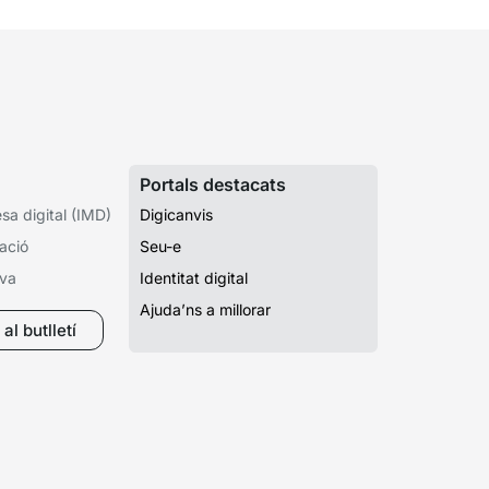
Portals destacats
a digital (IMD)
Digicanvis
ació
Seu-e
iva
Identitat digital
Ajuda’ns a millorar
al butlletí