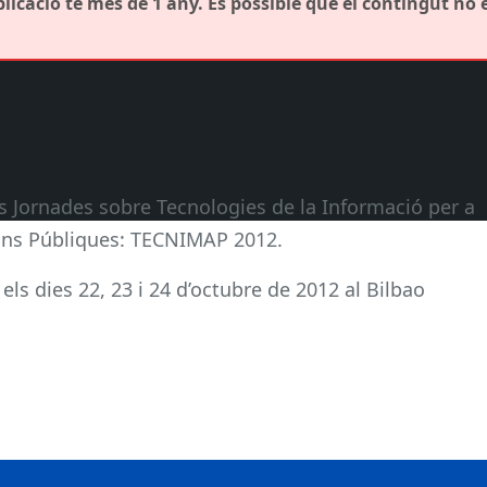
icació té més de 1 any. És possible que el contingut no 
 las Jornades sobre Tecnologies de la Informació per a
ions Públiques: TECNIMAP 2012.
ls dies 22, 23 i 24 d’octubre de 2012 al Bilbao