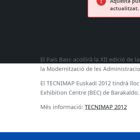
Aquesta publ
actualitzat.
El País Basc acollirà la XII edició de
la Modernització de les Administrac
El TECNIMAP Euskadi 2012 tindrà lloc e
Exhibition Centre (BEC) de Barakaldo.
Més informació:
TECNIMAP 2012