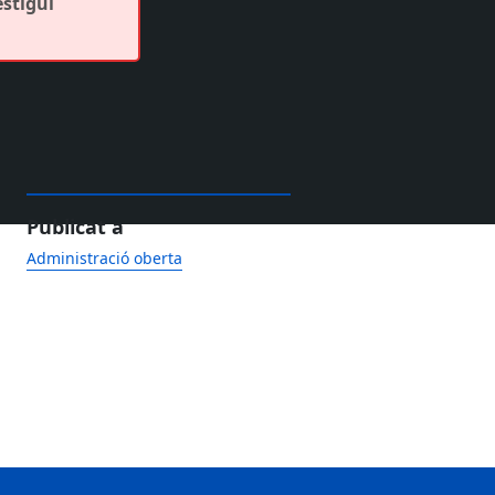
estigui
Publicat a
Administració oberta