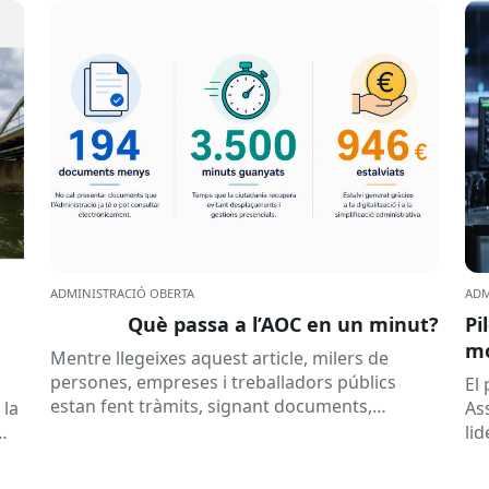
ADMINISTRACIÓ OBERTA
ADM
Què passa a l’AOC en un minut?
Pi
mó
Mentre llegeixes aquest article, milers de
al
persones, empreses i treballadors públics
a
El
estan fent tràmits, signant documents,
 la
As
consultant dades o rebent notificacions
li
electròniques. Tot això passa habitualment...
Ca