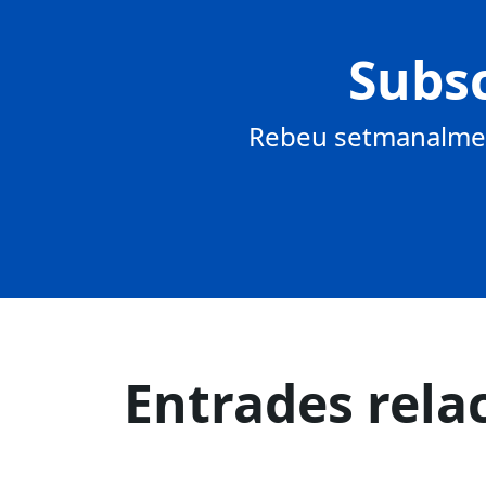
Subsc
Rebeu setmanalment
Entrades rela