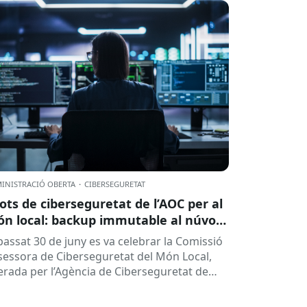
INISTRACIÓ OBERTA
·
CIBERSEGURETAT
lots de ciberseguretat de l’AOC per al
n local: backup immutable al núvol i
tres
 passat 30 de juny es va celebrar la Comissió
sessora de Ciberseguretat del Món Local,
derada per l’Agència de Ciberseguretat de
talunya (ACC). En aquesta sessió...