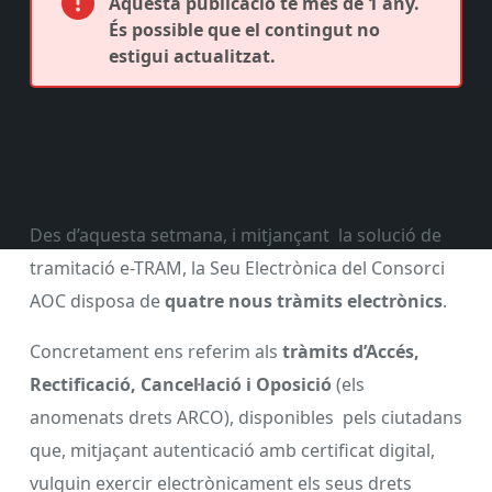
Aquesta publicació té més de 1 any.
És possible que el contingut no
estigui actualitzat.
Des d’aquesta setmana, i mitjançant la solució de
tramitació e-TRAM, la Seu Electrònica del Consorci
AOC disposa de
quatre nous tràmits electrònics
.
Concretament ens referim als
tràmits d’Accés,
Rectificació, Cancel·lació i Oposició
(els
anomenats drets ARCO), disponibles pels ciutadans
que, mitjaçant autenticació amb certificat digital,
vulguin exercir electrònicament els seus drets