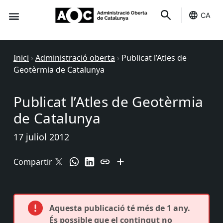
CA
Seu-e
Estat Serveis
Inici
›
Administració oberta
›
Publicat l’Atles de
Geotèrmia de Catalunya
Publicat l’Atles de Geotèrmia
de Catalunya
17 juliol 2012
Compartir
Aquesta publicació té més de 1 any.
És possible que el contingut no