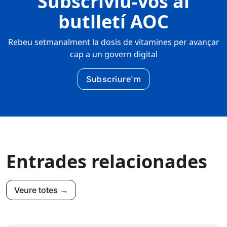
Subscriviu-vos al
butlletí AOC
Rebeu setmanalment la dosis de vitamines per avançar
cap a un govern digital
Subscriure'm
Entrades relacionades
Veure totes →