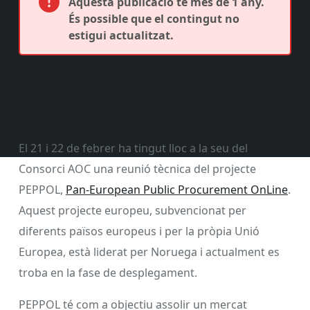
Aquesta publicació té més de 1 any.
És possible que el contingut no
estigui actualitzat.
El 21 i 22 de febrer ha tingut lloc a la seu del
Consorci AOC una reunió tècnica del projecte
PEPPOL,
Pan-European Public Procurement OnLine
.
Aquest projecte europeu, subvencionat per
diferents països europeus i per la pròpia Unió
Europea, està liderat per Noruega i actualment es
troba en la fase de desplegament.
PEPPOL té com a objectiu assolir un mercat