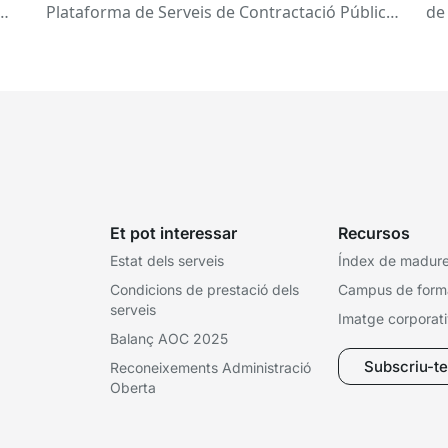
Plataforma de Serveis de Contractació Pública
de
(PSCP) poden enviar...
Eu
pe
Et pot interessar
Recursos
Estat dels serveis
Índex de madures
Condicions de prestació dels
Campus de form
serveis
Imatge corporat
Balanç AOC 2025
Subscriu-te 
Reconeixements Administració
Oberta