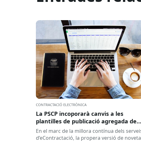
CONTRACTACIÓ ELECTRÒNICA
La PSCP incoporarà canvis a les
plantilles de publicació agregada de
contractes per millorar la integració
En el marc de la millora contínua dels servei
amb el RPC
d’eContractació, la propera versió de noveta