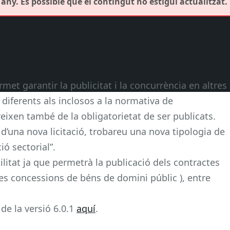
any. És possible que el contingut no estigui actualitzat.
rmet garantir la publicitat i la concurrència en altres
 diferents als inclosos a la normativa de
eixen també de la obligatorietat de ser publicats.
 d’una nova licitació, trobareu una nova tipologia de
ó sectorial”.
tilitat ja que permetrà la publicació dels contractes
es concessions de béns de domini públic ), entre
de la versió 6.0.1
aquí
.