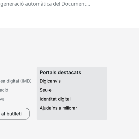
 generació automàtica del Document
ropeu Únic de Contractació (DEUC), que
rmet...
Portals destacats
a digital (IMD)
Digicanvis
ació
Seu-e
iva
Identitat digital
Ajuda’ns a millorar
al butlletí