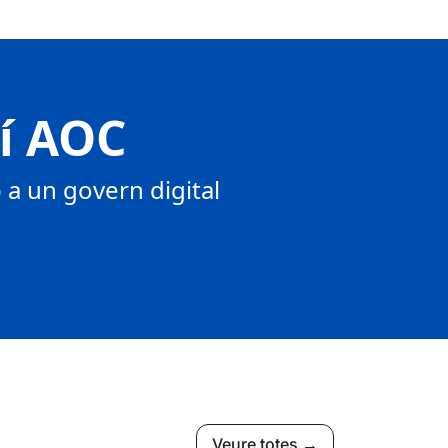
tí AOC
a un govern digital
Veure totes →