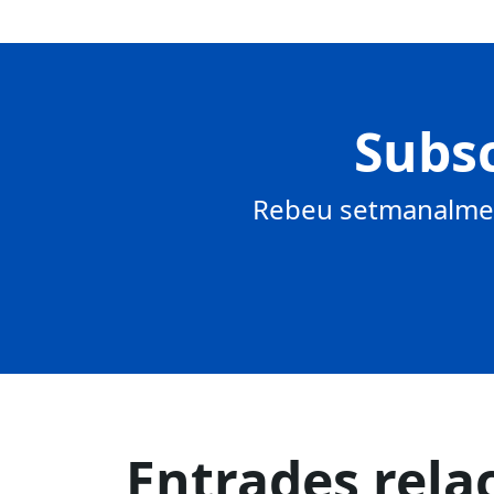
Subsc
Rebeu setmanalment
Entrades rela