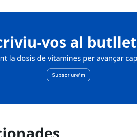
riviu-vos al butlle
 la dosis de vitamines per avançar cap 
Subscriure'm
cionades