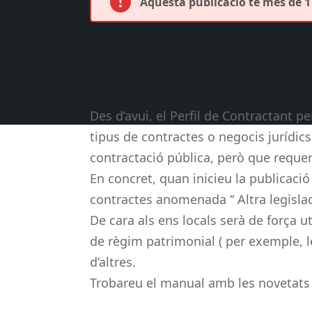
Aquesta publicació té més de 1 
Des d’avui, el Perfil de Contractant pe
tipus de contractes o negocis jurídics
contractació pública, però que requer
En concret, quan inicieu la publicació
contractes anomenada “ Altra legislaci
De cara als ens locals serà de força u
de règim patrimonial ( per exemple, l
d’altres.
Trobareu el manual amb les novetats 