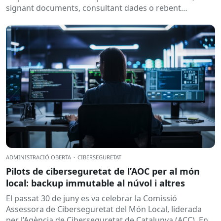
signant documents, consultant dades o rebent
notificacions electròniques. Tot això passa
habitualment...
ADMINISTRACIÓ OBERTA
·
CIBERSEGURETAT
Pilots de ciberseguretat de l’AOC per al món
local: backup immutable al núvol i altres
El passat 30 de juny es va celebrar la Comissió
Assessora de Ciberseguretat del Món Local, liderada
per l’Agència de Ciberseguretat de Catalunya (ACC). En