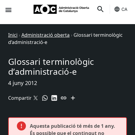
CA
Seu-e
Estat Serveis
Inici
›
Administració oberta
›
Glossari terminològic
d’administració-e
Glossari terminològic
d’administració-e
4 juny 2012
Compartir
Aquesta publicació té més de 1 any.
És possible que el contingut no