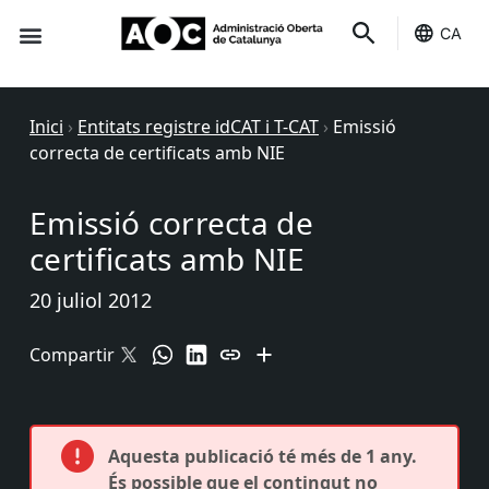
CA
Seu-e
Estat Serveis
Inici
›
Entitats registre idCAT i T-CAT
›
Emissió
correcta de certificats amb NIE
Emissió correcta de
certificats amb NIE
20 juliol 2012
Compartir
Aquesta publicació té més de 1 any.
És possible que el contingut no