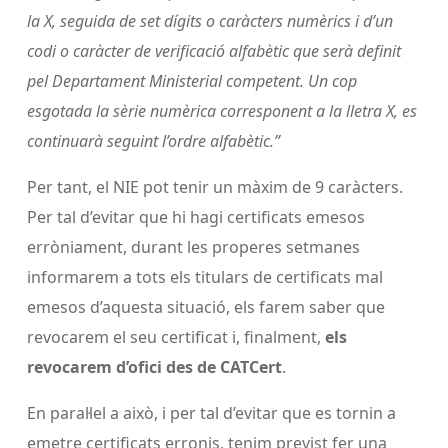
la X, seguida de set dígits o caràcters numèrics i d’un
codi o caràcter de verificació alfabètic que serà definit
pel Departament Ministerial competent. Un cop
esgotada la sèrie numèrica corresponent a la lletra X, es
continuarà seguint l’ordre alfabètic.”
Per tant, el NIE pot tenir un màxim de 9 caràcters.
Per tal d’evitar que hi hagi certificats emesos
erròniament, durant les properes setmanes
informarem a tots els titulars de certificats mal
emesos d’aquesta situació, els farem saber que
revocarem el seu certificat i, finalment,
els
revocarem d’ofici des de CATCert
.
En paral·lel a això, i per tal d’evitar que es tornin a
emetre certificats erronis, tenim previst fer una