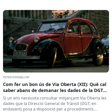
INTEROPERABILITAT
Com fer un bon ús de Via Oberta (XII): Què cal
saber abans de demanar les dades de la DGT
per a procediments sancionadors
Si un ens necessita consultar mitjançant Via Oberta les
dades que la Direcció General de Trànsit (DGT, en
endavant) posa a disposició per a procediments