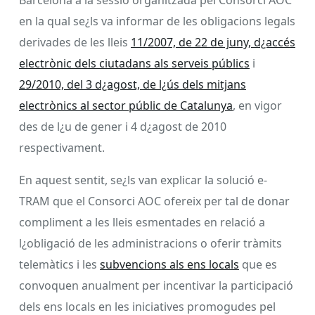
en la qual se¿ls va informar de les obligacions legals
derivades de les lleis
11/2007, de 22 de juny, d¿accés
electrònic dels ciutadans als serveis públics
i
29/2010, del 3 d¿agost, de l¿ús dels mitjans
electrònics al sector públic de Catalunya
, en vigor
des de l¿u de gener i 4 d¿agost de 2010
respectivament.
En aquest sentit, se¿ls van explicar la solució e-
TRAM que el Consorci AOC ofereix per tal de donar
compliment a les lleis esmentades en relació a
l¿obligació de les administracions o oferir tràmits
telemàtics i les
subvencions als ens locals
que es
convoquen anualment per incentivar la participació
dels ens locals en les iniciatives promogudes pel