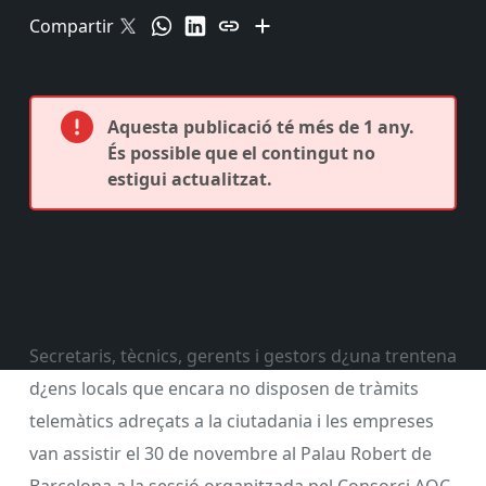
Compartir
Aquesta publicació té més de 1 any.
És possible que el contingut no
estigui actualitzat.
Secretaris, tècnics, gerents i gestors d¿una trentena
d¿ens locals que encara no disposen de tràmits
telemàtics adreçats a la ciutadania i les empreses
van assistir el 30 de novembre al Palau Robert de
Barcelona a la sessió organitzada pel Consorci AOC