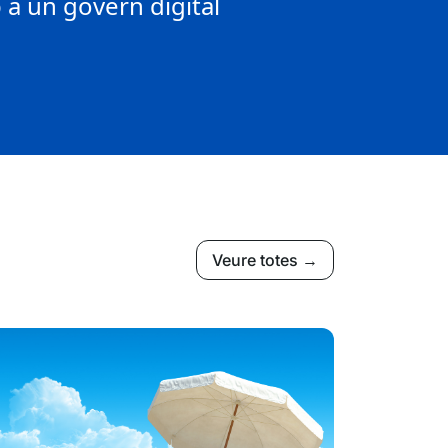
a un govern digital
Veure totes →