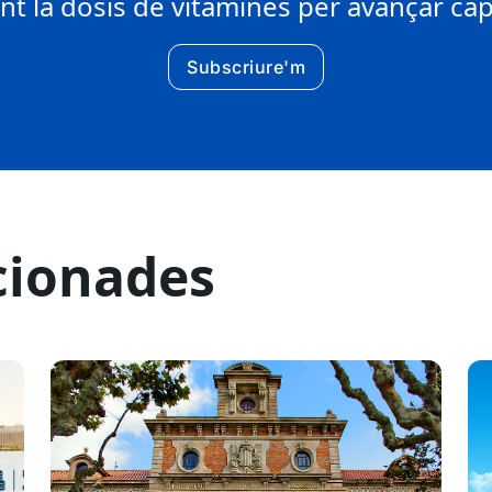
 la dosis de vitamines per avançar cap 
Subscriure'm
cionades