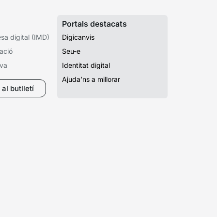
Portals destacats
a digital (IMD)
Digicanvis
ació
Seu-e
iva
Identitat digital
Ajuda’ns a millorar
al butlletí