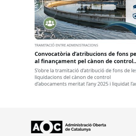
TRAMITACIÓ ENTRE ADMINISTRACIONS
Convocatòria d’atribucions de fons p
al finançament pel cànon de control
d’abocaments meritat l’any 2025 i
S’obre la tramitació d’atribució de fons de le
liquidat l’any 2026
liquidacions del cànon de control
d’abocaments meritat l’any 2025 i liquidat l’
2026 per la confederació hidrogràfica
corresponent,...