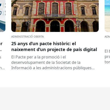
ADMINISTRACIÓ OBERTA
ADM
er
25 anys d’un pacte històric: el
naixement d’un projecte de país digital
El
pr
s
El Pacte per a la promoció i el
to
desenvolupament de la Societat de la
a 
any
Informació a les administracions públiques
catalanes ha fet 25 anys. Signat el...