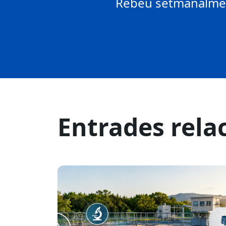
Rebeu setmanalment
Entrades rela