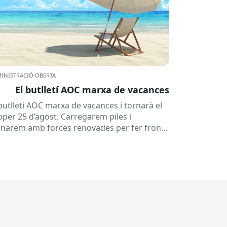
INISTRACIÓ OBERTA
El butlletí AOC marxa de vacances
 butlletí AOC marxa de vacances i tornarà el
oper 25 d’agost. Carregarem piles i
rnarem amb forces renovades per fer front
una tardor ben...