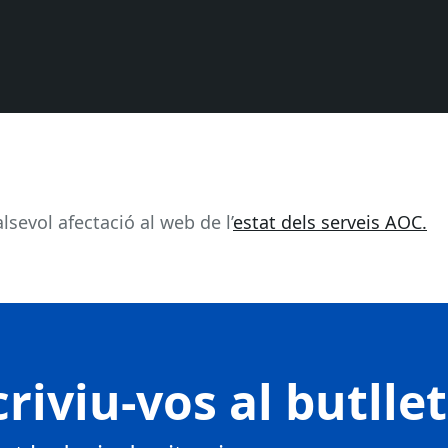
sevol afectació al web de l’
estat dels serveis AOC.
riviu-vos al butlle