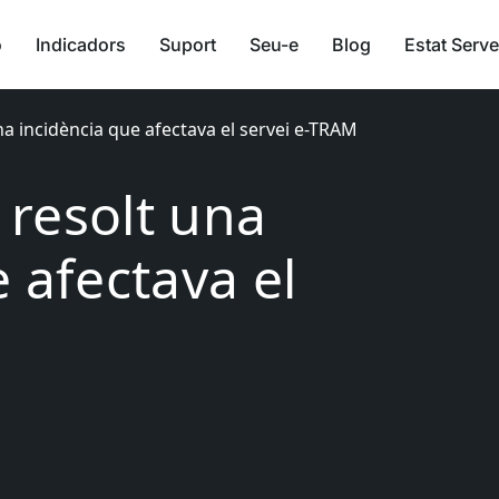
ó
Indicadors
Suport
Seu-e
Blog
Estat Serve
una incidència que afectava el servei e-TRAM
i resolt una
 afectava el
M