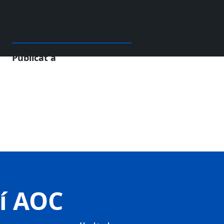
Publicat a
tí AOC