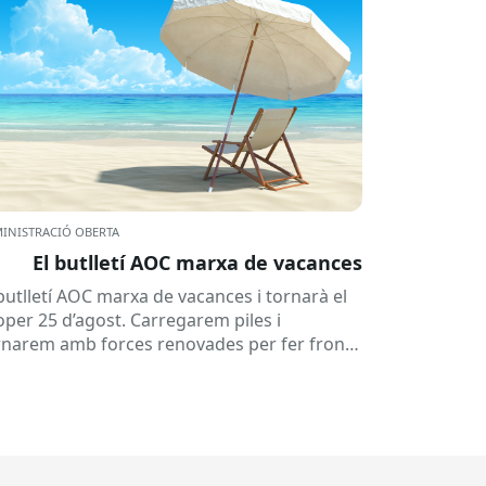
INISTRACIÓ OBERTA
El butlletí AOC marxa de vacances
 butlletí AOC marxa de vacances i tornarà el
oper 25 d’agost. Carregarem piles i
rnarem amb forces renovades per fer front
una tardor ben...