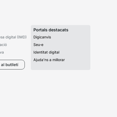
Portals destacats
a digital (IMD)
Digicanvis
ació
Seu-e
iva
Identitat digital
Ajuda’ns a millorar
al butlletí