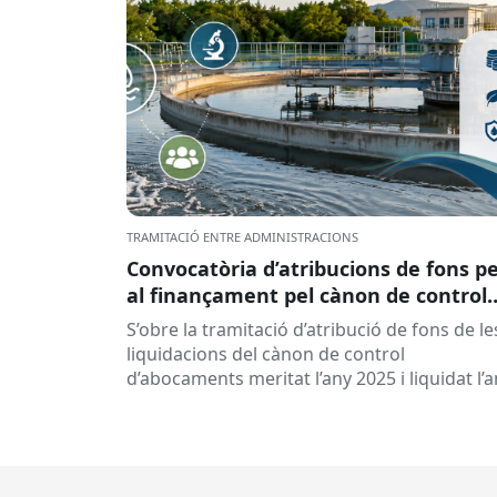
TRAMITACIÓ ENTRE ADMINISTRACIONS
Convocatòria d’atribucions de fons p
al finançament pel cànon de control
d’abocaments meritat l’any 2025 i
S’obre la tramitació d’atribució de fons de le
liquidat l’any 2026
liquidacions del cànon de control
d’abocaments meritat l’any 2025 i liquidat l’
2026 per la confederació hidrogràfica
corresponent,...