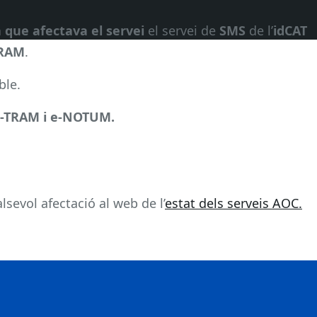
a que afectava el servei
el servei de
SMS
de l’
idCAT
TRAM
.
ble.
 e-TRAM i e-NOTUM.
sevol afectació al web de l’
estat dels serveis AOC.