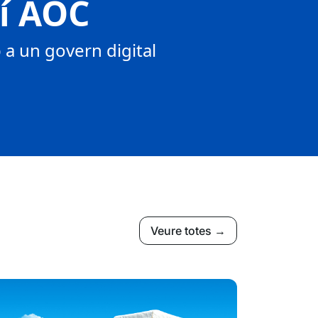
tí AOC
a un govern digital
Veure totes →