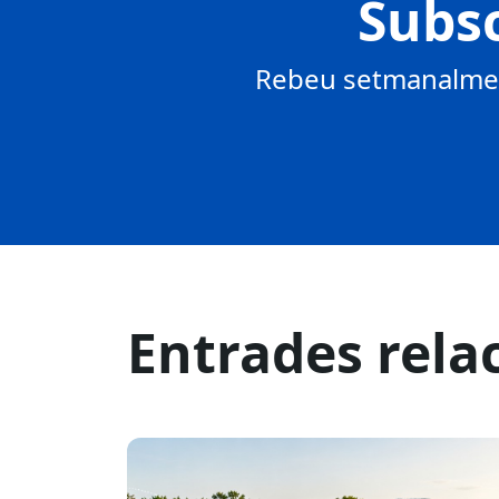
Subsc
Rebeu setmanalment
Entrades rela