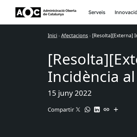
Serveis
Innovaci
Inici
›
Afectacions
›
[Resolta][Externa] 
[Resolta][Ex
Incidència a
15 juny 2022
Compartir