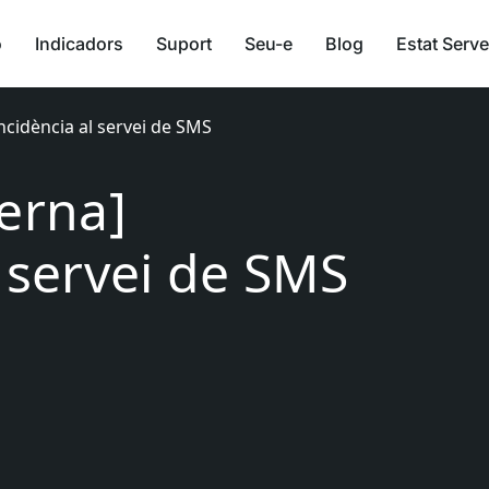
ó
Indicadors
Suport
Seu-e
Blog
Estat Serve
Incidència al servei de SMS
terna]
l servei de SMS