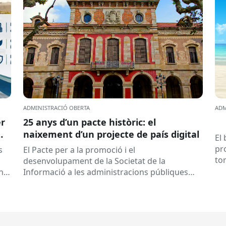
ADMINISTRACIÓ OBERTA
ADM
er
25 anys d’un pacte històric: el
naixement d’un projecte de país digital
El
pr
s
El Pacte per a la promoció i el
to
desenvolupament de la Societat de la
a 
any
Informació a les administracions públiques
catalanes ha fet 25 anys. Signat el...