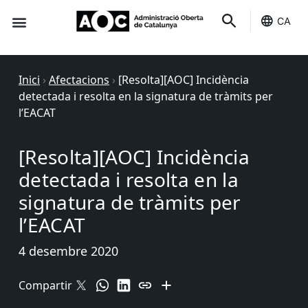
CA
Seu-e
Estat Serveis
Inici
›
Afectacions
›
[Resolta][AOC] Incidència
detectada i resolta en la signatura de tràmits per
l’EACAT
[Resolta][AOC] Incidència
detectada i resolta en la
signatura de tràmits per
l’EACAT
4 desembre 2020
Compartir