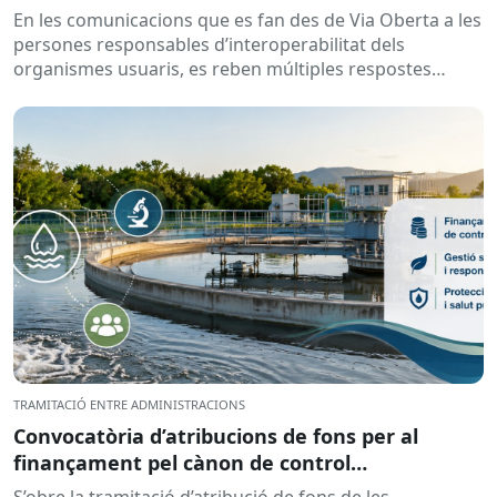
En les comunicacions que es fan des de Via Oberta a les
persones responsables d’interoperabilitat dels
organismes usuaris, es reben múltiples respostes
automàtiques indicant que la...
TRAMITACIÓ ENTRE ADMINISTRACIONS
Convocatòria d’atribucions de fons per al
finançament pel cànon de control
d’abocaments meritat l’any 2025 i liquidat l’any