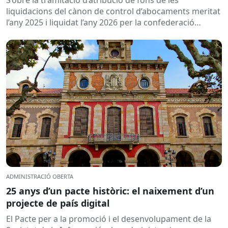
S’obre la tramitació d’atribució de fons de les
2026
liquidacions del cànon de control d’abocaments meritat
l’any 2025 i liquidat l’any 2026 per la confederació
hidrogràfica corresponent,...
ADMINISTRACIÓ OBERTA
25 anys d’un pacte històric: el naixement d’un
projecte de país digital
El Pacte per a la promoció i el desenvolupament de la