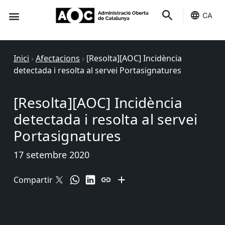
CA
Seu-e
Estat Serveis
Inici
›
Afectacions
›
[Resolta][AOC] Incidència
detectada i resolta al servei Portasignatures
[Resolta][AOC] Incidència
detectada i resolta al servei
Portasignatures
17 setembre 2020
Compartir