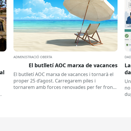
ADMINISTRACIÓ OBERTA
DAD
El butlletí AOC marxa de vacances
La
al
da
El butlletí AOC marxa de vacances i tornarà el
se
proper 25 d’agost. Carregarem piles i
Un
tornarem amb forces renovades per fer front
no
a una tardor ben...
du
ex