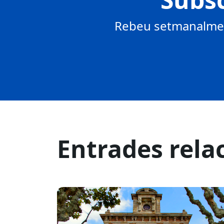
Rebeu setmanalment
Entrades rela