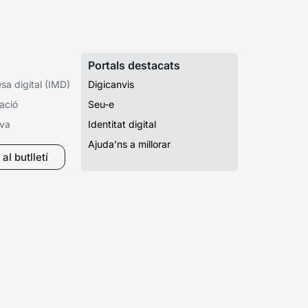
Portals destacats
a digital (IMD)
Digicanvis
ació
Seu-e
iva
Identitat digital
Ajuda’ns a millorar
al butlletí