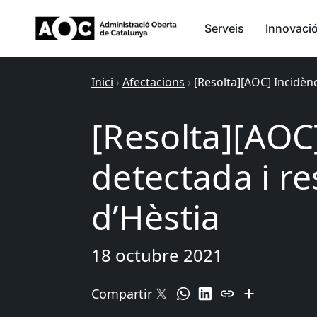
Serveis
Innovaci
Inici
›
Afectacions
›
[Resolta][AOC] Incidènc
[Resolta][AOC
detectada i re
d’Hèstia
18 octubre 2021
Compartir