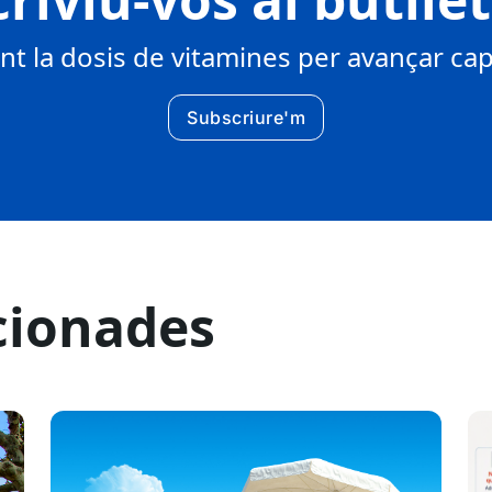
 la dosis de vitamines per avançar cap 
Subscriure'm
cionades