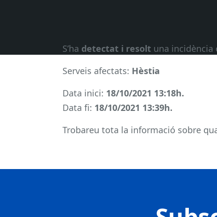
S’ha
detectat i resolt
una incidència 
Serveis afectats:
Hèstia
Data inici:
18/10/2021 13:18h.
Data fi:
18/10/2021 13:39h.
Trobareu tota la informació sobre qual
Subsc