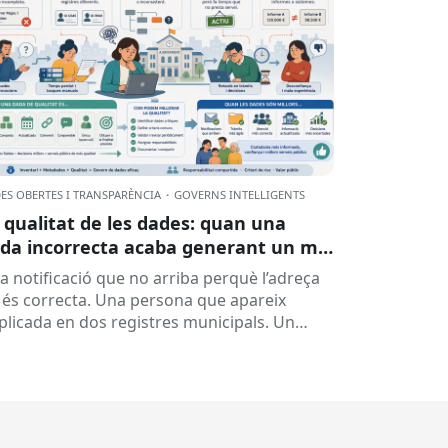
ES OBERTES I TRANSPARÈNCIA
·
GOVERNS INTEL·LIGENTS
 qualitat de les dades: quan una
da incorrecta acaba generant un mal
rvei
a notificació que no arriba perquè l’adreça
 és correcta. Una persona que apareix
plicada en dos registres municipals. Un
pedient que costa de localitzar perquè...