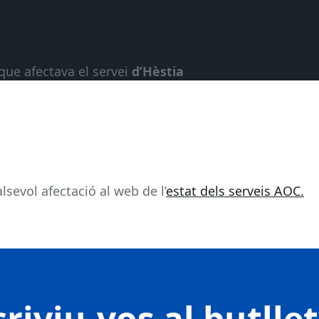
que afectava el servei
d’Hèstia
sevol afectació al web de l’
estat dels serveis AOC.
riviu-vos al butlle