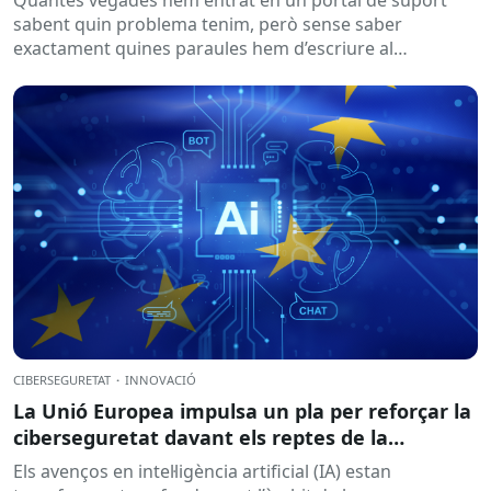
Quantes vegades hem entrat en un portal de suport
sabent quin problema tenim, però sense saber
exactament quines paraules hem d’escriure al
cercador? Aquesta és una...
CIBERSEGURETAT
·
INNOVACIÓ
La Unió Europea impulsa un pla per reforçar la
ciberseguretat davant els reptes de la
intel·ligència artificial
Els avenços en intel·ligència artificial (IA) estan