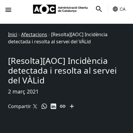
CA
Seu-e
Estat Serveis
Inici
›
Afectacions
›
[Resolta][AOC] Incidència
detectada i resolta al servei del VÀLid
[Resolta][AOC] Incidència
detectada i resolta al servei
del VÀLid
2 març 2021
Compartir