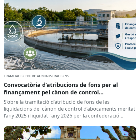
TRAMITACIÓ ENTRE ADMINISTRACIONS
Convocatòria d’atribucions de fons per al
finançament pel cànon de control
d’abocaments meritat l’any 2025 i liquidat l’any
S’obre la tramitació d’atribució de fons de les
2026
liquidacions del cànon de control d’abocaments meritat
l’any 2025 i liquidat l’any 2026 per la confederació
hidrogràfica corresponent,...