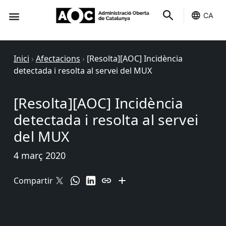
CA
Seu-e
Estat Serveis
Inici
›
Afectacions
›
[Resolta][AOC] Incidència
detectada i resolta al servei del MUX
[Resolta][AOC] Incidència
detectada i resolta al servei
del MUX
4 març 2020
Compartir