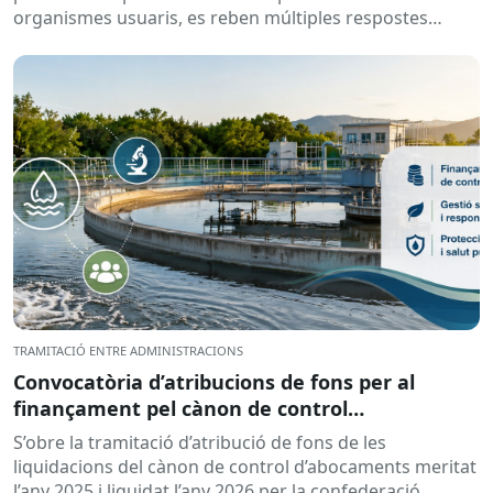
organismes usuaris, es reben múltiples respostes
automàtiques indicant que la...
TRAMITACIÓ ENTRE ADMINISTRACIONS
Convocatòria d’atribucions de fons per al
finançament pel cànon de control
d’abocaments meritat l’any 2025 i liquidat l’any
S’obre la tramitació d’atribució de fons de les
2026
liquidacions del cànon de control d’abocaments meritat
l’any 2025 i liquidat l’any 2026 per la confederació