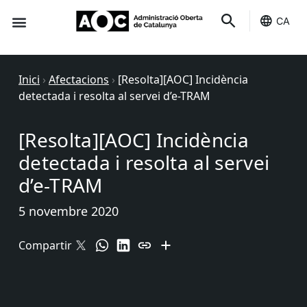
CA
Seu-e
Estat Serveis
Inici
›
Afectacions
›
[Resolta][AOC] Incidència
detectada i resolta al servei d’e-TRAM
[Resolta][AOC] Incidència
detectada i resolta al servei
d’e-TRAM
5 novembre 2020
Compartir