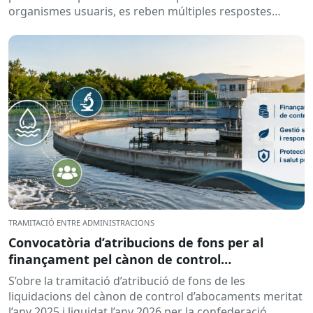
organismes usuaris, es reben múltiples respostes
automàtiques indicant que la...
TRAMITACIÓ ENTRE ADMINISTRACIONS
Convocatòria d’atribucions de fons per al
finançament pel cànon de control
d’abocaments meritat l’any 2025 i liquidat l’any
S’obre la tramitació d’atribució de fons de les
2026
liquidacions del cànon de control d’abocaments meritat
l’any 2025 i liquidat l’any 2026 per la confederació