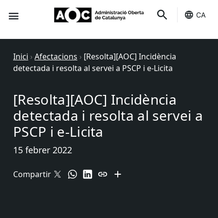
CA
Seu-e
Estat Serveis
Inici
›
Afectacions
›
[Resolta][AOC] Incidència
detectada i resolta al servei a PSCP i e-Licita
[Resolta][AOC] Incidència
detectada i resolta al servei a
PSCP i e-Licita
15 febrer 2022
Compartir