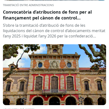
TRAMITACIÓ ENTRE ADMINISTRACIONS
Convocatòria d’atribucions de fons per al
finançament pel cànon de control
d’abocaments meritat l’any 2025 i liquidat l’any
S’obre la tramitació d’atribució de fons de les
2026
liquidacions del cànon de control d’abocaments meritat
l’any 2025 i liquidat l’any 2026 per la confederació
hidrogràfica corresponent,...