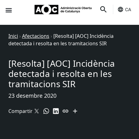
CA
Seu-e
Estat Serveis
Inici
›
Afectacions
›
[Resolta] [AOC] Incidència
detectada i resolta en les tramitacions SIR
[Resolta] [AOC] Incidència
detectada i resolta en les
tramitacions SIR
23 desembre 2020
Compartir