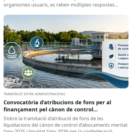
organismes usuaris, es reben múltiples respostes
automàtiques indicant que la...
TRAMITACIÓ ENTRE ADMINISTRACIONS
Convocatòria d’atribucions de fons per al
finançament pel cànon de control
d’abocaments meritat l’any 2025 i liquidat l’any
S’obre la tramitació d’atribució de fons de les
2026
liquidacions del cànon de control d’abocaments meritat
l’any 2025 i liquidat l’any 2026 per la confederació