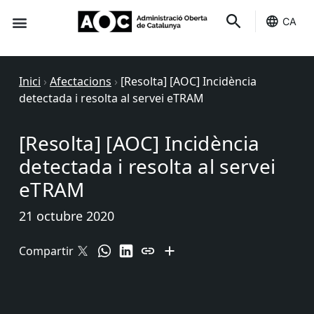
CA
Seu-e
Estat Serveis
Inici
›
Afectacions
›
[Resolta] [AOC] Incidència
detectada i resolta al servei eTRAM
[Resolta] [AOC] Incidència
detectada i resolta al servei
eTRAM
21 octubre 2020
Compartir