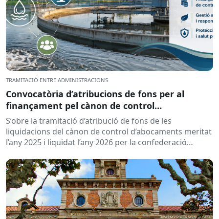
TRAMITACIÓ ENTRE ADMINISTRACIONS
Convocatòria d’atribucions de fons per al
finançament pel cànon de control
d’abocaments meritat l’any 2025 i liquidat l’any
S’obre la tramitació d’atribució de fons de les
2026
liquidacions del cànon de control d’abocaments meritat
l’any 2025 i liquidat l’any 2026 per la confederació
hidrogràfica corresponent,...