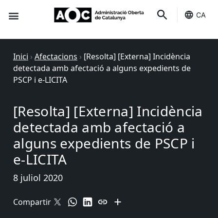
CA
Seu-e
Estat Serveis
Inici
›
Afectacions
›
[Resolta] [Externa] Incidència
detectada amb afectació a alguns expedients de
PSCP i e-LICITA
[Resolta] [Externa] Incidència
detectada amb afectació a
alguns expedients de PSCP i
e-LICITA
8 juliol 2020
Compartir