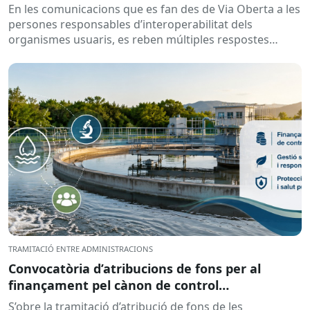
En les comunicacions que es fan des de Via Oberta a les
persones responsables d’interoperabilitat dels
organismes usuaris, es reben múltiples respostes
automàtiques indicant que la...
TRAMITACIÓ ENTRE ADMINISTRACIONS
Convocatòria d’atribucions de fons per al
finançament pel cànon de control
d’abocaments meritat l’any 2025 i liquidat l’any
S’obre la tramitació d’atribució de fons de les