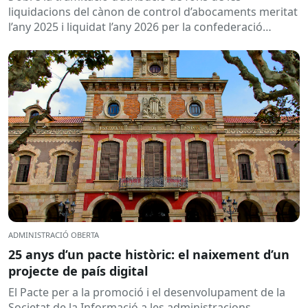
2026
liquidacions del cànon de control d’abocaments meritat
l’any 2025 i liquidat l’any 2026 per la confederació
hidrogràfica corresponent,...
ADMINISTRACIÓ OBERTA
25 anys d’un pacte històric: el naixement d’un
projecte de país digital
El Pacte per a la promoció i el desenvolupament de la
Societat de la Informació a les administracions