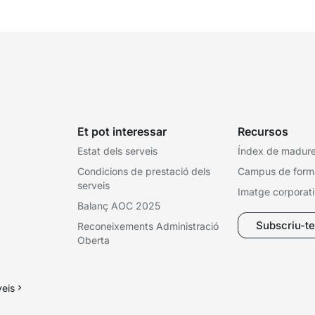
corresponent,...
Et pot interessar
Recursos
Estat dels serveis
Índex de madures
Condicions de prestació dels
Campus de form
serveis
Imatge corporat
Balanç AOC 2025
Subscriu-te 
Reconeixements Administració
Oberta
veis