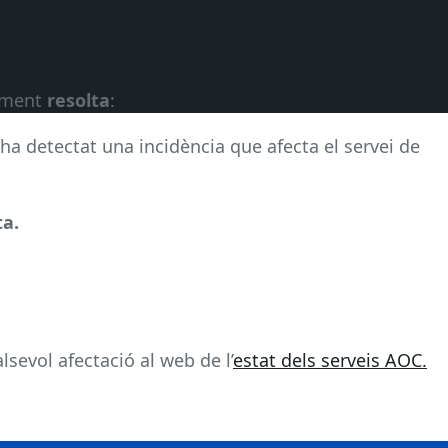
alment
resolta
:
’ha detectat una incidència que afecta el servei de
ta.
sevol afectació al web de l’
estat dels serveis AOC.