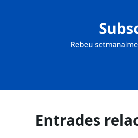
Subsc
Rebeu setmanalment
Entrades rela