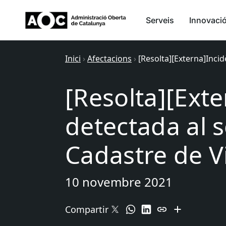
Serveis
Innovaci
Inici
›
Afectacions
›
[Resolta][Externa]Inci
[Resolta][Ext
detectada al s
Cadastre de V
10 novembre 2021
Compartir