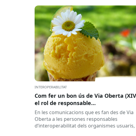
INTEROPERABILITAT
Com fer un bon ús de Via Oberta (XIV
el rol de responsable
d’interoperabilitat, al dia
En les comunicacions que es fan des de Via
Oberta a les persones responsables
d’interoperabilitat dels organismes usuaris,
reben múltiples respostes automàtiques