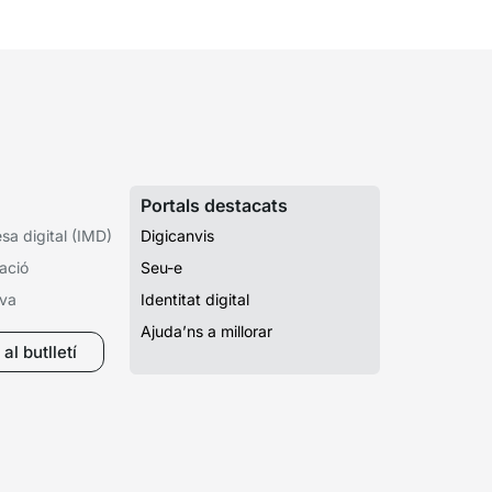
Portals destacats
a digital (IMD)
Digicanvis
ació
Seu-e
iva
Identitat digital
Ajuda’ns a millorar
al butlletí