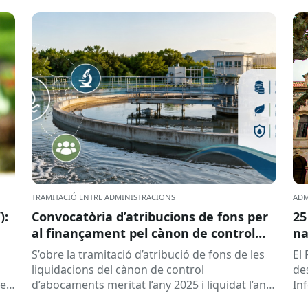
TRAMITACIÓ ENTRE ADMINISTRACIONS
ADM
):
Convocatòria d’atribucions de fons per
25
al finançament pel cànon de control
na
d’abocaments meritat l’any 2025 i
S’obre la tramitació d’atribució de fons de les
El 
liquidat l’any 2026
liquidacions del cànon de control
de
 es
d’abocaments meritat l’any 2025 i liquidat l’any
In
2026 per la confederació hidrogràfica
cat