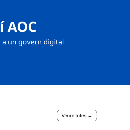
tí AOC
a un govern digital
Veure totes →