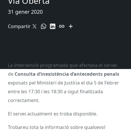
Via Oberta
31 gener 2020
Compartir
La intervenció programada que afectava el servei
de
Consulta d’inexistència d’antecedents penals
exposats pel Ministeri de Justícia el dia 5 de Febrer
entre les 17:30 i les 18:30 a sigut finalitzada
correctament.
El servei actualment es troba disponible.
Trobareu tota la informació sobre qualsevol