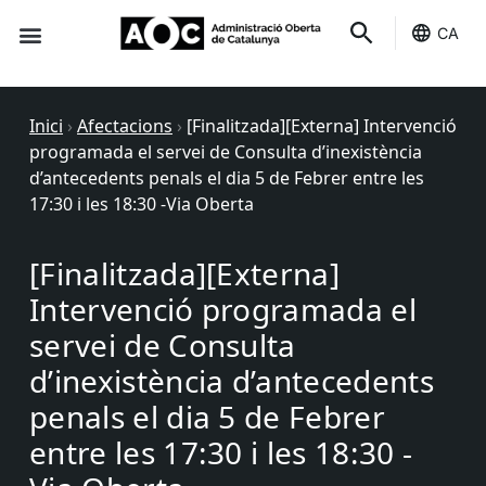
CA
Seu-e
Estat Serveis
Inici
›
Afectacions
›
[Finalitzada][Externa] Intervenció
programada el servei de Consulta d’inexistència
d’antecedents penals el dia 5 de Febrer entre les
17:30 i les 18:30 -Via Oberta
[Finalitzada][Externa]
Intervenció programada el
servei de Consulta
d’inexistència d’antecedents
penals el dia 5 de Febrer
entre les 17:30 i les 18:30 -