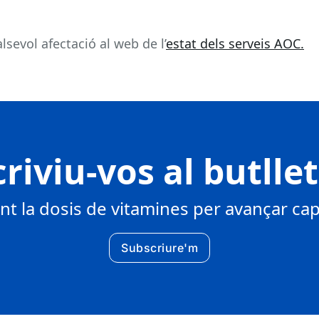
sevol afectació al web de l’
estat dels serveis AOC.
riviu-vos al butlle
 la dosis de vitamines per avançar cap 
Subscriure'm