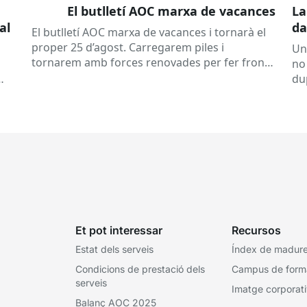
El butlletí AOC marxa de vacances
La
al
da
El butlletí AOC marxa de vacances i tornarà el
se
proper 25 d’agost. Carregarem piles i
Un
tornarem amb forces renovades per fer front
no
a una tardor ben...
du
ex
Et pot interessar
Recursos
Estat dels serveis
Índex de madures
Condicions de prestació dels
Campus de form
serveis
Imatge corporat
Balanç AOC 2025