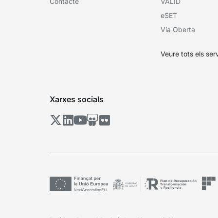
Contacte
VÀLID
eSET
Via Oberta
Veure tots els ser
Xarxes socials