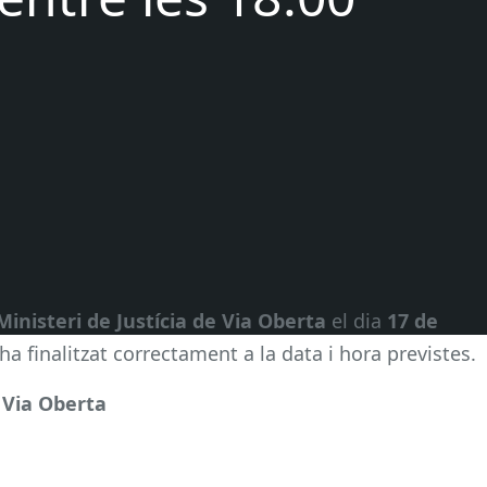
Ministeri de Justícia de Via Oberta
el dia
17 de
ha finalitzat correctament a la data i hora previstes.
– Via Oberta