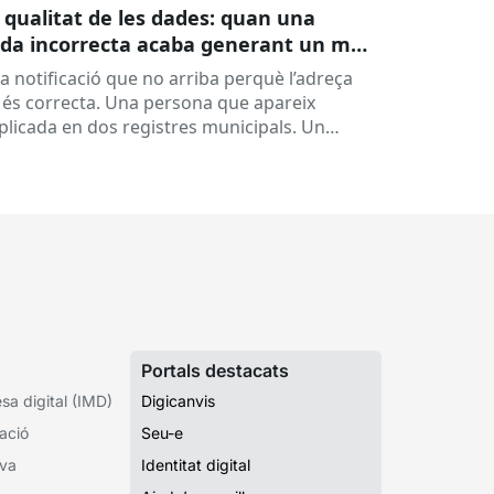
 qualitat de les dades: quan una
da incorrecta acaba generant un mal
rvei
a notificació que no arriba perquè l’adreça
 és correcta. Una persona que apareix
plicada en dos registres municipals. Un
pedient que costa de localitzar perquè...
Portals destacats
a digital (IMD)
Digicanvis
ació
Seu-e
iva
Identitat digital