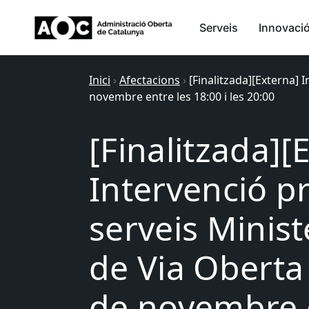
Serveis
Innovaci
Inici
›
Afectacions
›
[Finalitzada][Externa] 
novembre entre les 18:00 i les 20:00
[Finalitzada][
Intervenció p
serveis Ministe
de Via Oberta 
de novembre e