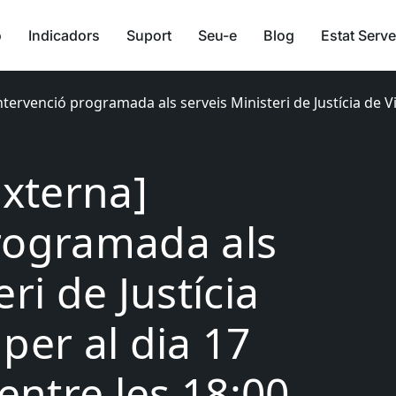
ó
Indicadors
Suport
Seu-e
Blog
Estat Serve
Intervenció programada als serveis Ministeri de Justícia de V
Externa]
rogramada als
ri de Justícia
per al dia 17
ntre les 18:00