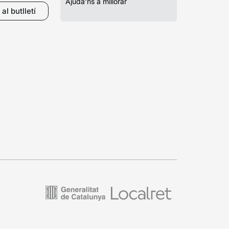
Ajuda’ns a millorar
al butlletí