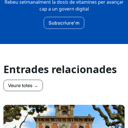
Rebeu setmanalment la dosis de vitamines per avançar
cap a un govern digital
Subscriure'm
Entrades relacionades
Veure totes →