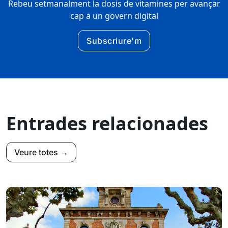
Rebeu setmanalment la dosis de vitamines per avançar
cap a un govern digital
Subscriure'm
Entrades relacionades
Veure totes →