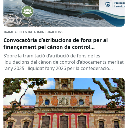
TRAMITACIÓ ENTRE ADMINISTRACIONS
Convocatòria d’atribucions de fons per al
finançament pel cànon de control
d’abocaments meritat l’any 2025 i liquidat l’any
S’obre la tramitació d’atribució de fons de les
2026
liquidacions del cànon de control d’abocaments meritat
l’any 2025 i liquidat l’any 2026 per la confederació
hidrogràfica corresponent,...