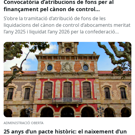
Convocatòria d’atribucions de fons per al
finançament pel cànon de control
d’abocaments meritat l’any 2025 i liquidat l’any
S’obre la tramitació d’atribució de fons de les
2026
liquidacions del cànon de control d’abocaments meritat
l’any 2025 i liquidat l’any 2026 per la confederació
hidrogràfica corresponent,...
ADMINISTRACIÓ OBERTA
25 anys d’un pacte històric: el naixement d’un