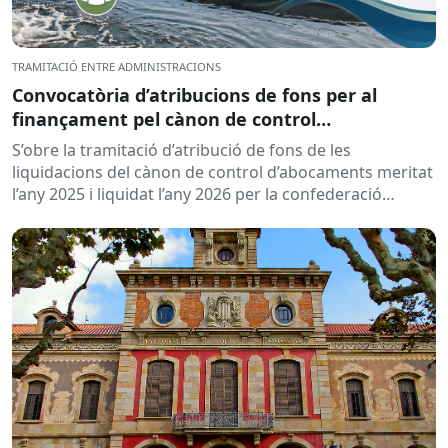
TRAMITACIÓ ENTRE ADMINISTRACIONS
Convocatòria d’atribucions de fons per al
finançament pel cànon de control
d’abocaments meritat l’any 2025 i liquidat l’any
S’obre la tramitació d’atribució de fons de les
2026
liquidacions del cànon de control d’abocaments meritat
l’any 2025 i liquidat l’any 2026 per la confederació
hidrogràfica corresponent,...