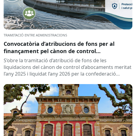
TRAMITACIÓ ENTRE ADMINISTRACIONS
Convocatòria d’atribucions de fons per al
finançament pel cànon de control
d’abocaments meritat l’any 2025 i liquidat l’any
S’obre la tramitació d’atribució de fons de les
2026
liquidacions del cànon de control d’abocaments meritat
l’any 2025 i liquidat l’any 2026 per la confederació
hidrogràfica corresponent,...