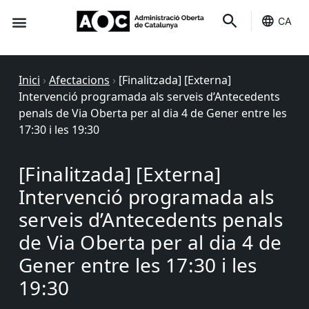
CA
Seu-e
Estat Serveis
Inici
›
Afectacions
›
[Finalitzada] [Externa]
Intervenció programada als serveis d’Antecedents
penals de Via Oberta per al dia 4 de Gener entre les
17:30 i les 19:30
[Finalitzada] [Externa]
Intervenció programada als
serveis d’Antecedents penals
de Via Oberta per al dia 4 de
Gener entre les 17:30 i les
19:30