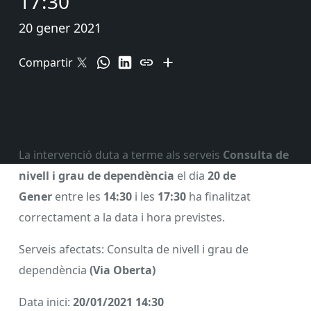
17:30
20 gener 2021
Compartir
La intervenció duta a terme als serveis
Consulta de
nivell i grau de dependència
el dia
20 de
Gener
entre les
14:30
i les
17:30
ha finalitzat
correctament a la data i hora previstes.
Serveis afectats: Consulta de nivell i grau de
dependència
(Via Oberta)
Data inici:
20/01/2021 14:30