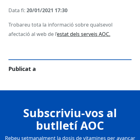
Data fi:
20/01/2021 17:30
Trobareu tota la informació sobre qualsevol
afectació al web de l’
estat dels serveis AOC.
Publicat a
Subscriviu-vos al
butlletí AOC
Rebeu setmanalment la dosis de vitamines per avançar