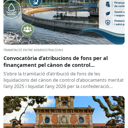
TRAMITACIÓ ENTRE ADMINISTRACIONS
Convocatòria d’atribucions de fons per al
finançament pel cànon de control
d’abocaments meritat l’any 2025 i liquidat l’any
S’obre la tramitació d’atribució de fons de les
2026
liquidacions del cànon de control d’abocaments meritat
l’any 2025 i liquidat l’any 2026 per la confederació
hidrogràfica corresponent,...