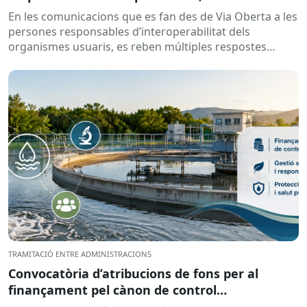
En les comunicacions que es fan des de Via Oberta a les
persones responsables d’interoperabilitat dels
organismes usuaris, es reben múltiples respostes
automàtiques indicant que la...
TRAMITACIÓ ENTRE ADMINISTRACIONS
Convocatòria d’atribucions de fons per al
finançament pel cànon de control
d’abocaments meritat l’any 2025 i liquidat l’any