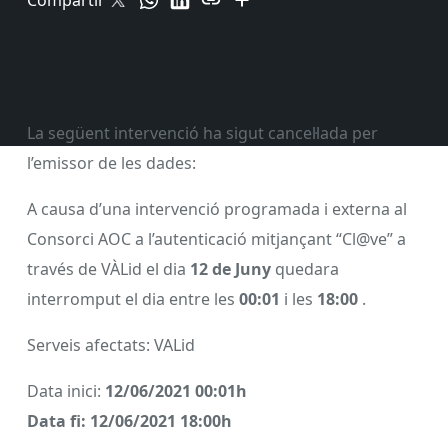
Compartir
La següent intervenció ha sigut cancel·lada per
l’emissor de les dades:
A causa d’una intervenció programada i externa al
Consorci AOC a l’autenticació mitjançant “Cl@ve” a
través de VÀLid el dia
12 de Juny
quedara
interromput el dia entre les
00:01
i les
18:00
.
Serveis afectats: VALid
Data inici:
12/06/2021 00:01h
Data fi:
12/06/2021 18:00h