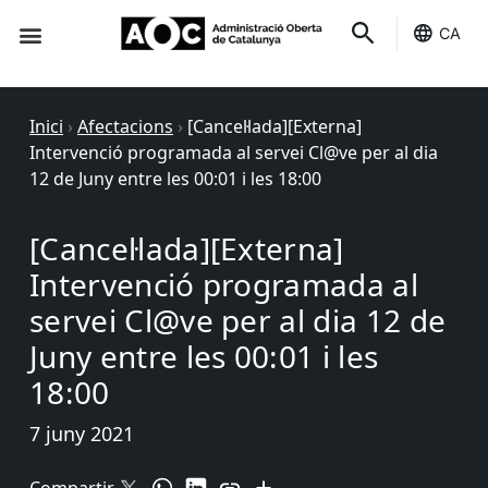
CA
Seu-e
Estat Serveis
Inici
›
Afectacions
›
[Cancel·lada][Externa]
Intervenció programada al servei Cl@ve per al dia
12 de Juny entre les 00:01 i les 18:00
[Cancel·lada][Externa]
Intervenció programada al
servei Cl@ve per al dia 12 de
Juny entre les 00:01 i les
18:00
7 juny 2021