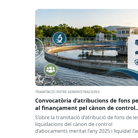
TRAMITACIÓ ENTRE ADMINISTRACIONS
Convocatòria d’atribucions de fons p
al finançament pel cànon de control
d’abocaments meritat l’any 2025 i
S’obre la tramitació d’atribució de fons de le
liquidat l’any 2026
liquidacions del cànon de control
d’abocaments meritat l’any 2025 i liquidat l’
2026 per la confederació hidrogràfica