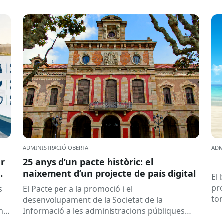
ADMINISTRACIÓ OBERTA
ADM
er
25 anys d’un pacte històric: el
naixement d’un projecte de país digital
El
pr
s
El Pacte per a la promoció i el
to
desenvolupament de la Societat de la
a 
any
Informació a les administracions públiques
catalanes ha fet 25 anys. Signat el...