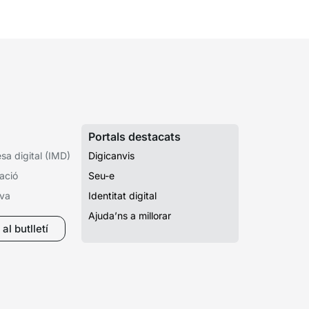
Portals destacats
a digital (IMD)
Digicanvis
ació
Seu-e
iva
Identitat digital
Ajuda’ns a millorar
al butlletí