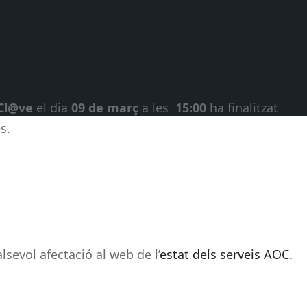
Cl@ve
el dia
09 de març
a les
15:00
ha finalitzat
s.
sevol afectació al web de l’
estat dels serveis AOC.