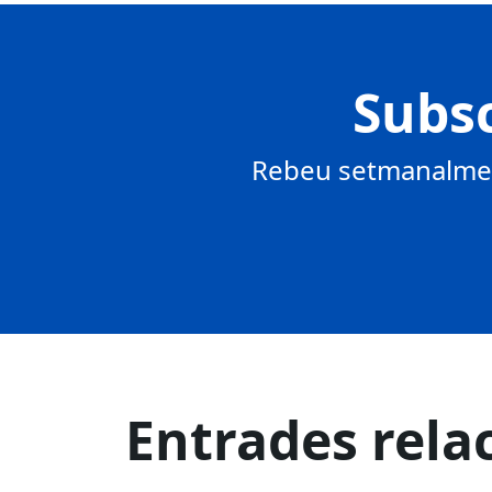
Subsc
Rebeu setmanalment
Entrades rela