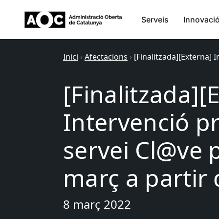
Serveis
Innovaci
Inici
›
Afectacions
›
[Finalitzada][Externa] 
[Finalitzada][
Intervenció p
servei Cl@ve p
març a partir 
8 març 2022