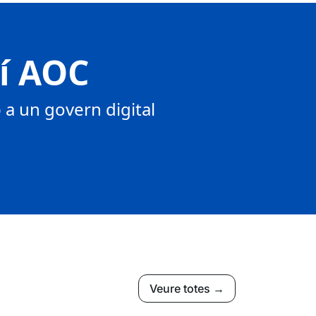
tí AOC
a un govern digital
Veure totes →