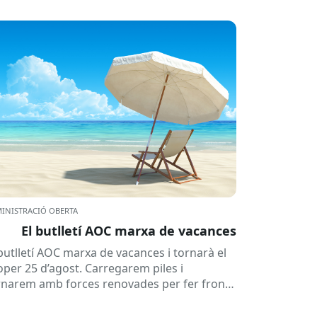
INISTRACIÓ OBERTA
El butlletí AOC marxa de vacances
 butlletí AOC marxa de vacances i tornarà el
oper 25 d’agost. Carregarem piles i
rnarem amb forces renovades per fer front
una tardor ben...