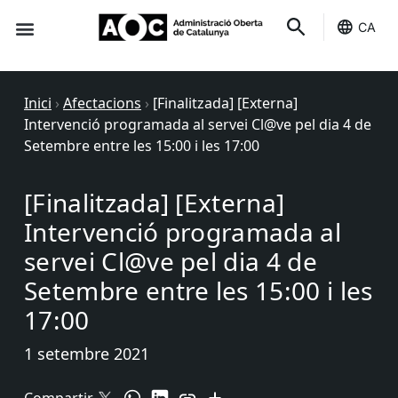
CA
Seu-e
Estat Serveis
Inici
›
Afectacions
›
[Finalitzada] [Externa]
Intervenció programada al servei Cl@ve pel dia 4 de
Setembre entre les 15:00 i les 17:00
[Finalitzada] [Externa]
Intervenció programada al
servei Cl@ve pel dia 4 de
Setembre entre les 15:00 i les
17:00
1 setembre 2021