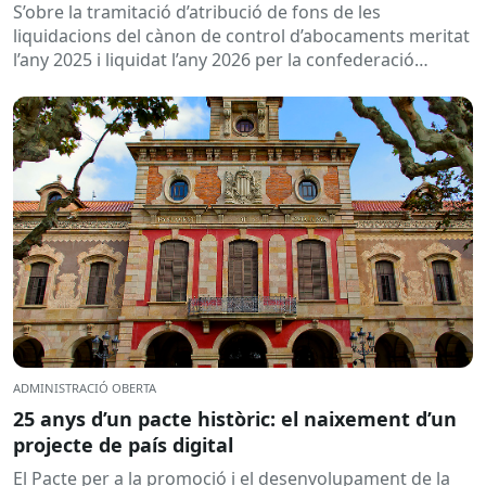
d’abocaments meritat l’any 2025 i liquidat l’any
S’obre la tramitació d’atribució de fons de les
2026
liquidacions del cànon de control d’abocaments meritat
l’any 2025 i liquidat l’any 2026 per la confederació
hidrogràfica corresponent,...
ADMINISTRACIÓ OBERTA
25 anys d’un pacte històric: el naixement d’un
projecte de país digital
El Pacte per a la promoció i el desenvolupament de la