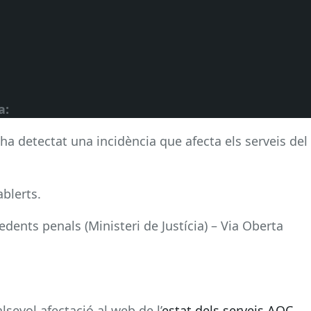
a:
ha detectat una incidència que afecta els serveis del
ablerts.
cedents penals (Ministeri de Justícia) – Via Oberta
sevol afectació al web de l’
estat dels serveis AOC.