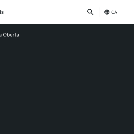
is
CA
ia Oberta