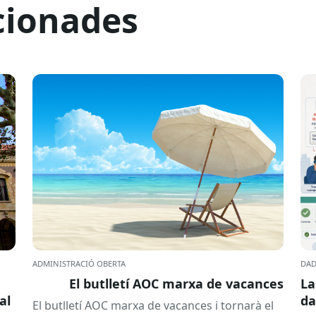
cionades
ADMINISTRACIÓ OBERTA
DAD
El butlletí AOC marxa de vacances
La
al
da
El butlletí AOC marxa de vacances i tornarà el