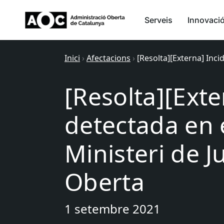
Serveis
Innovaci
Inici
›
Afectacions
›
[Resolta][Externa] Inci
[Resolta][Exte
detectada en e
Ministeri de Ju
Oberta
1 setembre 2021