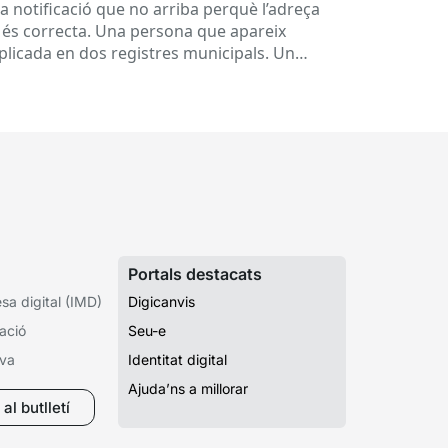
rvei
a notificació que no arriba perquè l’adreça
 és correcta. Una persona que apareix
plicada en dos registres municipals. Un
pedient que costa de localitzar perquè...
Portals destacats
a digital (IMD)
Digicanvis
ació
Seu-e
iva
Identitat digital
Ajuda’ns a millorar
al butlletí