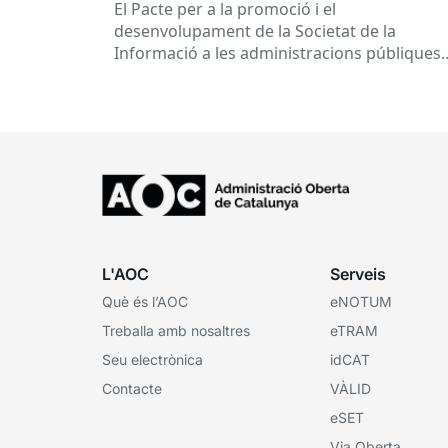
El Pacte per a la promoció i el
desenvolupament de la Societat de la
Informació a les administracions públiques
catalanes ha fet 25 anys. Signat el...
L'AOC
Serveis
Què és l’AOC
eNOTUM
Treballa amb nosaltres
eTRAM
Seu electrònica
idCAT
Contacte
VÀLID
eSET
Via Oberta