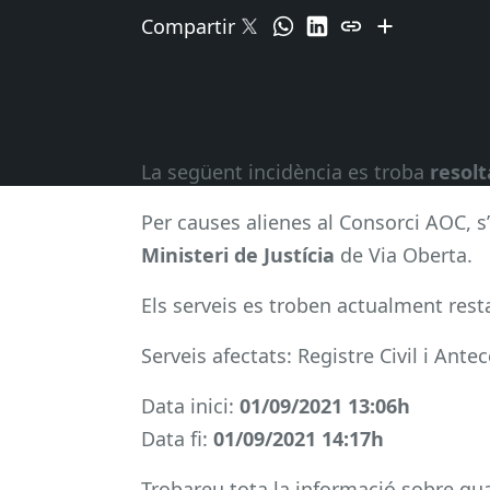
Compartir
La següent incidència es troba
resolt
Per causes alienes al Consorci AOC, s’
Ministeri de Justícia
de Via Oberta.
Els serveis es troben actualment rest
Serveis afectats: Registre Civil i Ante
Data inici:
01/09/2021 13:06h
Data fi:
01/09/2021 14:17h
Trobareu tota la informació sobre qual