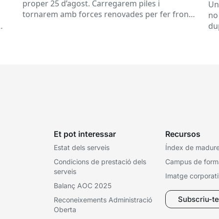
se
proper 25 d’agost. Carregarem piles i
Un
tornarem amb forces renovades per fer front
no
a una tardor ben...
du
ex
Et pot interessar
Recursos
Estat dels serveis
Índex de madures
Condicions de prestació dels
Campus de form
serveis
Imatge corporat
Balanç AOC 2025
Subscriu-te 
Reconeixements Administració
Oberta