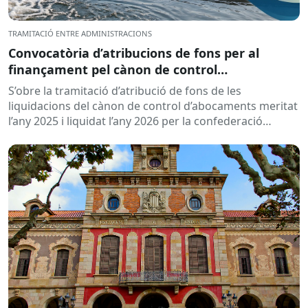
TRAMITACIÓ ENTRE ADMINISTRACIONS
Convocatòria d’atribucions de fons per al
finançament pel cànon de control
d’abocaments meritat l’any 2025 i liquidat l’any
S’obre la tramitació d’atribució de fons de les
2026
liquidacions del cànon de control d’abocaments meritat
l’any 2025 i liquidat l’any 2026 per la confederació
hidrogràfica corresponent,...