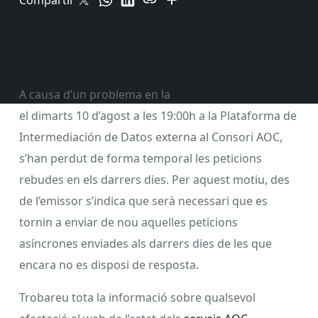
Compartir
A causa d’un problema en la
intervenció realitzada
el dimarts 10 d’agost a les 19:00h a la Plataforma de
Intermediación de Datos externa al Consori AOC,
s’han perdut de forma temporal les peticions
rebudes en els darrers dies. Per aquest motiu, des
de l’emissor s’indica que serà necessari que es
tornin a enviar de nou aquelles peticions
asíncrones enviades als darrers dies de les que
encara no es disposi de resposta.
Trobareu tota la informació sobre qualsevol