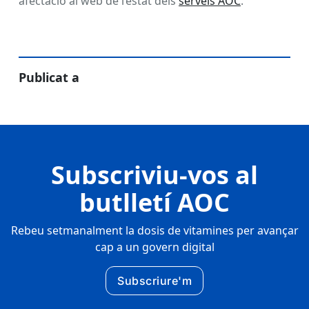
afectació al web de l’estat dels
serveis AOC
.
Publicat a
Subscriviu-vos al
butlletí AOC
Rebeu setmanalment la dosis de vitamines per avançar
cap a un govern digital
Subscriure'm