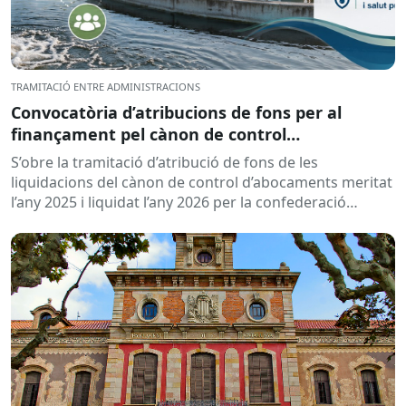
TRAMITACIÓ ENTRE ADMINISTRACIONS
Convocatòria d’atribucions de fons per al
finançament pel cànon de control
d’abocaments meritat l’any 2025 i liquidat l’any
S’obre la tramitació d’atribució de fons de les
2026
liquidacions del cànon de control d’abocaments meritat
l’any 2025 i liquidat l’any 2026 per la confederació
hidrogràfica corresponent,...