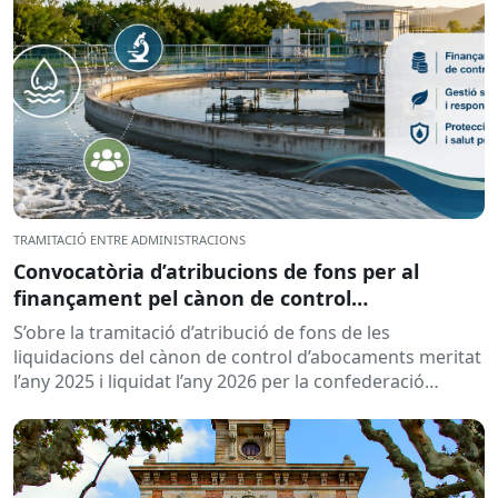
TRAMITACIÓ ENTRE ADMINISTRACIONS
Convocatòria d’atribucions de fons per al
finançament pel cànon de control
d’abocaments meritat l’any 2025 i liquidat l’any
S’obre la tramitació d’atribució de fons de les
2026
liquidacions del cànon de control d’abocaments meritat
l’any 2025 i liquidat l’any 2026 per la confederació
hidrogràfica corresponent,...