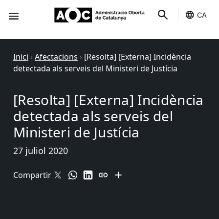
CA
Seu-e
Estat Serveis
Inici
›
Afectacions
›
[Resolta] [Externa] Incidència
detectada als serveis del Ministeri de Justícia
[Resolta] [Externa] Incidència
detectada als serveis del
Ministeri de Justícia
27 juliol 2020
Compartir