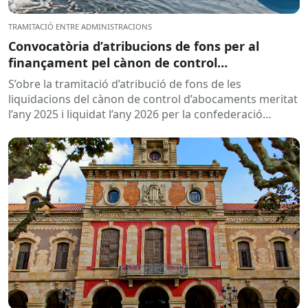
TRAMITACIÓ ENTRE ADMINISTRACIONS
Convocatòria d’atribucions de fons per al
finançament pel cànon de control
d’abocaments meritat l’any 2025 i liquidat l’any
S’obre la tramitació d’atribució de fons de les
2026
liquidacions del cànon de control d’abocaments meritat
l’any 2025 i liquidat l’any 2026 per la confederació
hidrogràfica corresponent,...