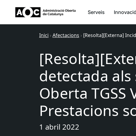
Serveis
Innovaci
Inici
›
Afectacions
›
[Resolta][Externa] Inci
[Resolta][Exte
detectada als 
Oberta TGSS V
Prestacions s
1 abril 2022