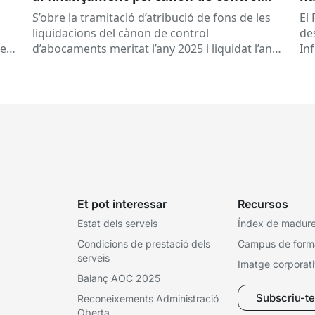
d’abocaments meritat l’any 2025 i
S’obre la tramitació d’atribució de fons de les
El 
liquidat l’any 2026
liquidacions del cànon de control
de
 es
d’abocaments meritat l’any 2025 i liquidat l’any
In
2026 per la confederació hidrogràfica
cat
corresponent,...
Et pot interessar
Recursos
Estat dels serveis
Índex de madures
Condicions de prestació dels
Campus de form
serveis
Imatge corporat
Balanç AOC 2025
Subscriu-te 
Reconeixements Administració
Oberta