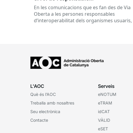
d’interoperabilitat, al dia
En les comunicacions que es fan des de Via
Oberta a les persones responsables
d’interoperabilitat dels organismes usuaris,
reben múltiples respostes automàtiques
indicant que la...
L'AOC
Serveis
Què és l’AOC
eNOTUM
Treballa amb nosaltres
eTRAM
Seu electrònica
idCAT
Contacte
VÀLID
eSET