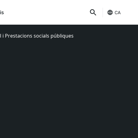
is
CA
 i Prestacions socials públiques