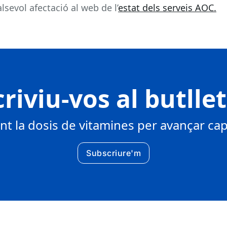
sevol afectació al web de l’
estat dels serveis AOC.
riviu-vos al butlle
 la dosis de vitamines per avançar cap 
Subscriure'm