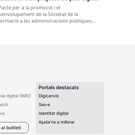
Pacte per a la promoció i el
senvolupament de la Societat de la
formació a les administracions públiques
alanes ha fet 25 anys. Signat el...
Portals destacats
a digital (IMD)
Digicanvis
ació
Seu-e
iva
Identitat digital
Ajuda’ns a millorar
al butlletí