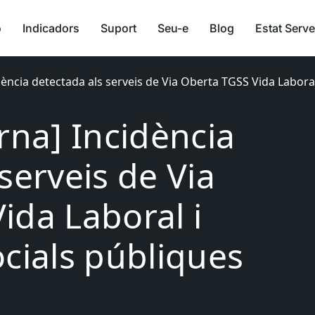
ó
Indicadors
Suport
Seu-e
Blog
Estat Serve
dència detectada als serveis de Via Oberta TGSS Vida Laboral
rna] Incidència
serveis de Via
ida Laboral i
ocials públiques