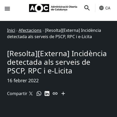
CA
Seu-e
Estat Serveis
Inici
›
Afectacions
›
[Resolta][Externa] Incidència
detectada als serveis de PSCP, RPC i e-Licita
[Resolta][Externa] Incidència
detectada als serveis de
PSCP, RPC i e-Licita
16 febrer 2022
Compartir