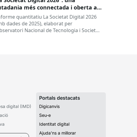
utadania més connectada i oberta a
 intel·ligència artificial
informe quantitatiu La Societat Digital 2026
mb dades de 2025), elaborat per
Observatori Nacional de Tecnologia i Societat
TSI), ofereix una radiografia de l’estat de
.
Portals destacats
a digital (IMD)
Digicanvis
ació
Seu-e
iva
Identitat digital
Ajuda’ns a millorar