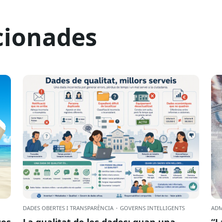
cionades
DADES OBERTES I TRANSPARÈNCIA
·
GOVERNS INTEL·LIGENTS
ADM
ces
La qualitat de les dades: quan una
“L