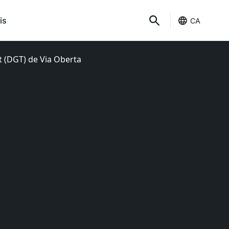
is
CA
it (DGT) de Via Oberta