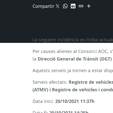
Compartir
La següent incidència es troba actu
Per causes alienes al Consorci AOC, s
la
Direcció General de Trànsit (DGT)
Aquests serveis ja tornen a estar disp
Serveis afectats:
Registre de vehicle
(ATMV) i Registre de vehicles i con
Data inici:
20/10/2021 11:37h
Data fi:
20/10/2021 14:25h