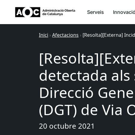
Serveis
Innovaci
Inici
›
Afectacions
›
[Resolta][Externa] Inci
[Resolta][Exte
detectada als 
Direcció Gener
(DGT) de Via 
20 octubre 2021