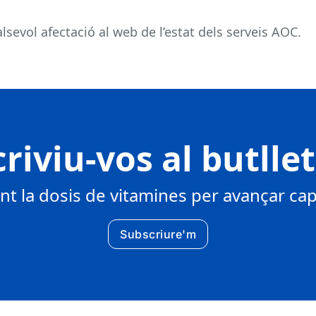
sevol afectació al web de l’estat dels serveis AOC.
riviu-vos al butlle
 la dosis de vitamines per avançar cap 
Subscriure'm