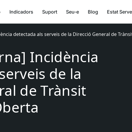
ó
Indicadors
Suport
Seu-e
Blog
Estat Serve
dència detectada als serveis de la Direcció General de Tràns
rna] Incidència
serveis de la
al de Trànsit
Oberta