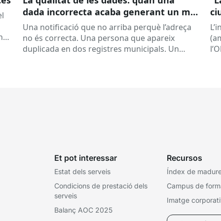
dada incorrecta acaba generant un mal
ci
el
servei
la
Una notificació que no arriba perquè l’adreça
L’
nt
no és correcta. Una persona que apareix
(a
duplicada en dos registres municipals. Un
l’
expedient que costa de localitzar perquè...
(ON
la..
Et pot interessar
Recursos
Estat dels serveis
Índex de madures
Condicions de prestació dels
Campus de form
serveis
Imatge corporat
Balanç AOC 2025