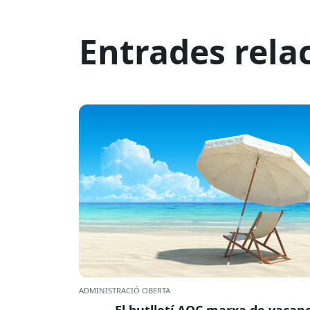
Entrades rela
ADMINISTRACIÓ OBERTA
El butlletí AOC marxa de vacan